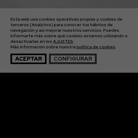
AVISO LEGAL
POLÍTICA DE COOKIES
POLÍTICA DE PRIVACIDAD
Esta web usa cookies operativas propias y cookies de
CONDICIONES GENERALES DE LAS ENTRADAS
terceros (Analytics) para conocer tus hábitos de
navegación y así mejorar nuestros servicios. Puedes
informarte más sobre qué cookies estamos utilizando o
APÚNTATE A
desactivarlas en los
AJUSTES
.
Más información sobre nuestra
política de cookies
NUESTRA NEWS
ACEPTAR
CONFIGURAR
© 2026 The Imagos. Todos los derechos reservados