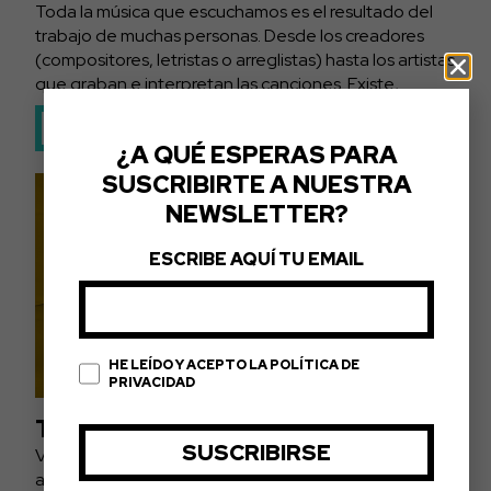
Toda la música que escuchamos es el resultado del
trabajo de muchas personas. Desde los creadores
(compositores, letristas o arreglistas) hasta los artistas
que graban e interpretan las canciones. Existe,...
LEER MÁS
¿A QUÉ ESPERAS PARA
SUSCRIBIRTE A NUESTRA
NEWSLETTER?
ESCRIBE AQUÍ TU EMAIL
HE LEÍDO Y ACEPTO LA POLÍTICA DE
PRIVACIDAD
TIPOS DE LICENCIAS MUSICALES
Vamos a entrar en un tema que suele incomodar a los
artistas por los flecos legales que contiene, pero que,