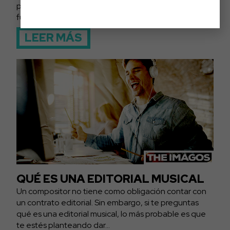
paradójicamente, constituye una de sus principales
fuentes de ingresos. Estamos...
LEER MÁS
QUÉ ES UNA EDITORIAL MUSICAL
Un compositor no tiene como obligación contar con
un contrato editorial. Sin embargo, si te preguntas
qué es una editorial musical, lo más probable es que
te estés planteando dar...