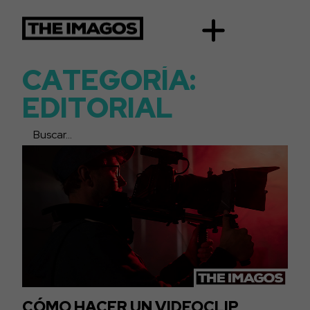
C
A
T
E
G
O
R
Í
A
:
E
D
I
T
O
R
I
A
L
CÓMO HACER UN VIDEOCLIP