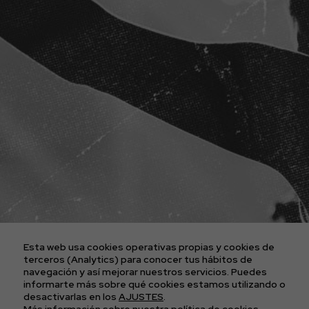
ENTRADAS CONCIERTOS
LA AGENCIA
PLATAFORMA D2FY
BLOG
PROYECTOS
CONTACTO
AVISO LEGAL
POLÍTICA DE COOKIES
POLÍTICA DE PRIVACIDAD
Esta web usa cookies operativas propias y cookies de
CONDICIONES GENERALES DE LAS ENTRADAS
terceros (Analytics) para conocer tus hábitos de
navegación y así mejorar nuestros servicios. Puedes
informarte más sobre qué cookies estamos utilizando o
APÚNTATE A
desactivarlas en los
AJUSTES
.