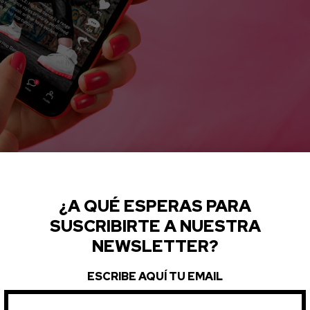
¿A QUÉ ESPERAS PARA
ISTRIBUCIÓN DIGITAL
SUSCRIBIRTE A NUESTRA
NEWSLETTER?
posible elegir entre varias vías, pues existen diferentes
ESCRIBE AQUÍ TU EMAIL
uenta como artista o sello en las plataformas de