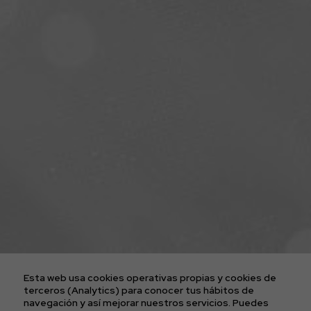
ENTRADAS CONCIERTOS
LA AGENCIA
PLATAFORMA D2FY
BLOG
PROYECTOS
CONTACTO
AVISO LEGAL
POLÍTICA DE COOKIES
POLÍTICA DE PRIVACIDAD
Esta web usa cookies operativas propias y cookies de
CONDICIONES GENERALES DE LAS ENTRADAS
terceros (Analytics) para conocer tus hábitos de
navegación y así mejorar nuestros servicios. Puedes