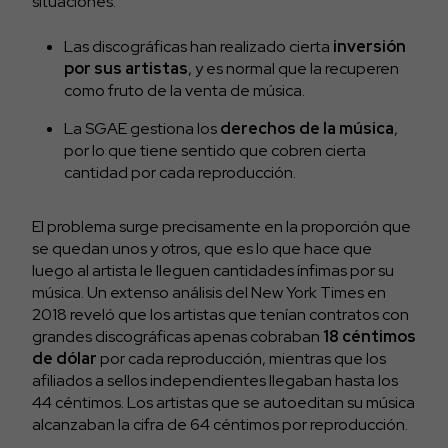
situaciones:
Las discográficas han realizado cierta
inversión
por sus artistas
, y es normal que la recuperen
como fruto de la venta de música.
La SGAE gestiona los
derechos de la música
,
por lo que tiene sentido que cobren cierta
cantidad por cada reproducción.
El problema surge precisamente en la proporción que
se quedan unos y otros, que es lo que hace que
luego al artista le lleguen cantidades ínfimas por su
música. Un extenso análisis del New York Times en
2018 reveló que los artistas que tenían contratos con
grandes discográficas apenas cobraban
18 céntimos
de dólar
por cada reproducción, mientras que los
afiliados a sellos independientes llegaban hasta los
44 céntimos. Los artistas que se autoeditan su música
alcanzaban la cifra de 64 céntimos por reproducción.