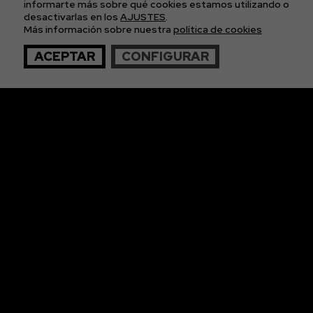
informarte más sobre qué cookies estamos utilizando o
APÚNTATE A
desactivarlas en los
AJUSTES
.
Más información sobre nuestra
política de cookies
NUESTRA NEWS
ACEPTAR
CONFIGURAR
© 2026 The Imagos. Todos los derechos reservados