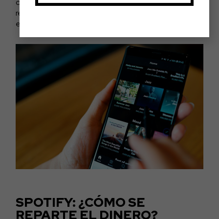
culpable en gran medida de lo desigual de este
reparto (por muy justificada que esté o parezca
estar).
SPOTIFY: ¿CÓMO SE
REPARTE EL DINERO?