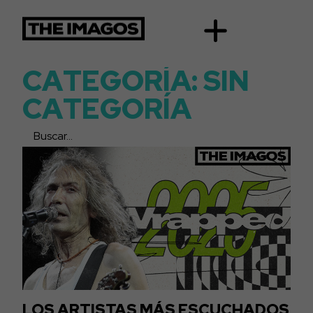
C
A
T
E
G
O
R
Í
A
:
S
I
N
C
A
T
E
G
O
R
Í
A
LOS ARTISTAS MÁS ESCUCHADOS