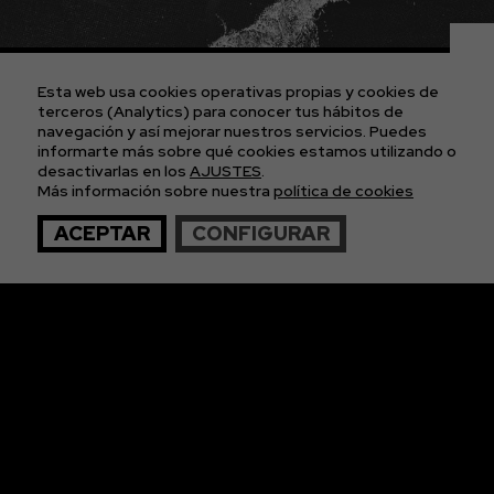
CONTACTO
AVISO LEGAL
POLÍTICA DE COOKIES
POLÍTICA DE PRIVACIDAD
Esta web usa cookies operativas propias y cookies de
CONDICIONES GENERALES DE LAS ENTRADAS
terceros (Analytics) para conocer tus hábitos de
navegación y así mejorar nuestros servicios. Puedes
informarte más sobre qué cookies estamos utilizando o
APÚNTATE A
desactivarlas en los
AJUSTES
.
Más información sobre nuestra
política de cookies
NUESTRA NEWS
ACEPTAR
CONFIGURAR
© 2026 The Imagos. Todos los derechos reservados