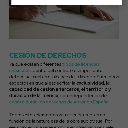
CESIÓN DE DERECHOS
Ya que existen diferentes
tipos de licencias
musicales
, dentro del contrato es importante
determinar cuál es el alcance de la licencia. Entre otros
aspectos es crucial especificar la
exclusividad, la
capacidad de cesión a terceros, el territorio y
duración de la licencia
, con independencia de
cuánto duran los derechos de autor en España
.
Todos estos elementos van a ser diferentes en
función de la naturaleza de la obra audiovisual. Por
ejemplo, en una serie emitida en
streaming
se suele