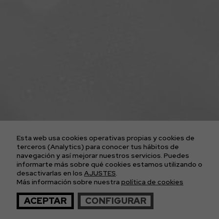
ENTRADAS CONCIERTOS
LA AGENCIA
PLATAFORMA D2FY
BLOG
PROYECTOS
CONTACTO
AVISO LEGAL
POLÍTICA DE COOKIES
POLÍTICA DE PRIVACIDAD
Esta web usa cookies operativas propias y cookies de
CONDICIONES GENERALES DE LAS ENTRADAS
terceros (Analytics) para conocer tus hábitos de
navegación y así mejorar nuestros servicios. Puedes
informarte más sobre qué cookies estamos utilizando o
APÚNTATE A
desactivarlas en los
AJUSTES
.
Más información sobre nuestra
política de cookies
NUESTRA NEWS
ACEPTAR
CONFIGURAR
© 2026 The Imagos. Todos los derechos reservados