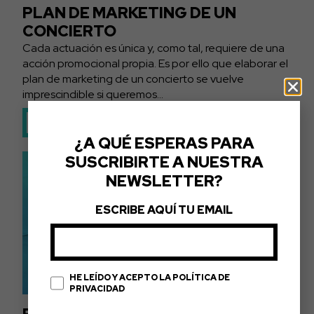
PLAN DE MARKETING DE UN
CONCIERTO
Cada actuación es única y, como tal, requiere de una
acción promocional propia. Es por ello que elaborar el
plan de marketing de un concierto se vuelve
imprescindible si queremos...
LEER MÁS
¿A QUÉ ESPERAS PARA
SUSCRIBIRTE A NUESTRA
NEWSLETTER?
ESCRIBE AQUÍ TU EMAIL
HE LEÍDO Y ACEPTO LA POLÍTICA DE
PRIVACIDAD