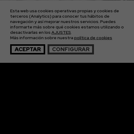
POLÍTICA DE COOKIES
POLÍTICA DE PRIVACIDAD
Esta web usa cookies operativas propias y cookies de
CONDICIONES GENERALES DE LAS ENTRADAS
terceros (Analytics) para conocer tus hábitos de
navegación y así mejorar nuestros servicios. Puedes
informarte más sobre qué cookies estamos utilizando o
APÚNTATE A
desactivarlas en los
AJUSTES
.
Más información sobre nuestra
política de cookies
NUESTRA NEWS
ACEPTAR
CONFIGURAR
© 2026 The Imagos. Todos los derechos reservados