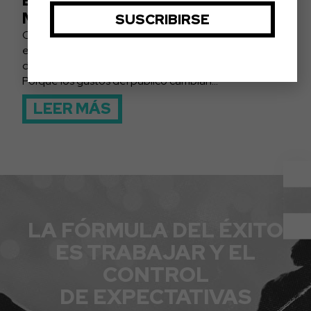
ESTRATEGIAS DE MARKETING
MUSICAL
Como forma de expresión artística que es, la música
está en constante evolución y, por ello, también
deben estarlo las estrategias de marketing musical.
Porque los gustos del público cambian...
LEER MÁS
LA FÓRMULA DEL ÉXITO
ES TRABAJAR Y EL
CONTROL
DE EXPECTATIVAS