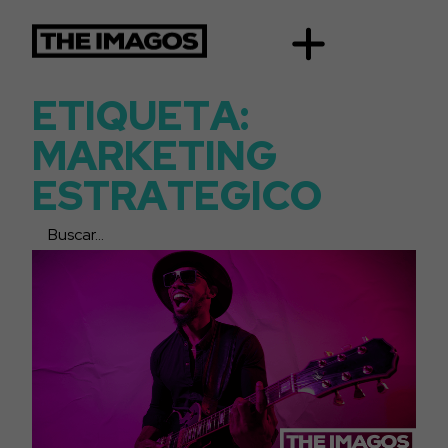
E
T
I
Q
U
E
T
A
:
M
A
R
K
E
T
I
N
G
E
S
T
R
A
T
E
G
I
C
O