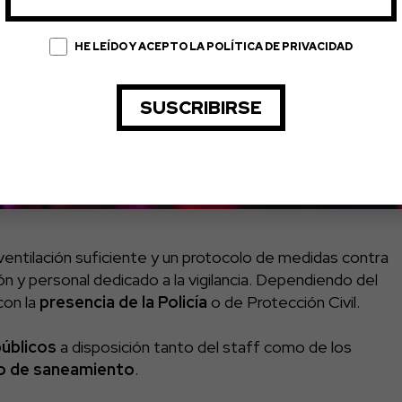
HE LEÍDO Y ACEPTO LA POLÍTICA DE PRIVACIDAD
ventilación suficiente y un protocolo de medidas contra
n y personal dedicado a la vigilancia. Dependiendo del
con la
presencia de la Policía
o de Protección Civil.
úblicos
a disposición tanto del staff como de los
to de saneamiento
.