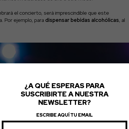
brará el concierto, será imprescindible que este
a. Por ejemplo, para
dispensar bebidas alcohólicas
, al
¿A QUÉ ESPERAS PARA
SUSCRIBIRTE A NUESTRA
NEWSLETTER?
ESCRIBE AQUÍ TU EMAIL