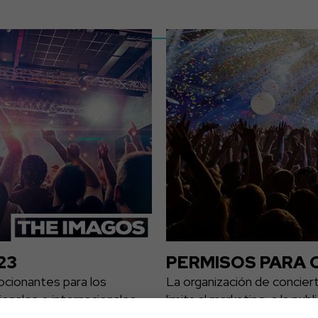
23
PERMISOS PARA 
ocionantes para los
La organización de concier
ionales e internacionales
limita al marketing, a la p
s en...
musicales. Existen una seri