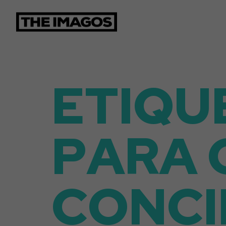
E
T
I
Q
U
P
A
R
A
C
O
N
C
I