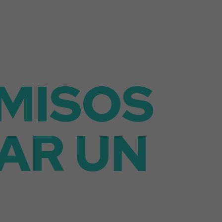
M
I
S
O
S
A
R
U
N