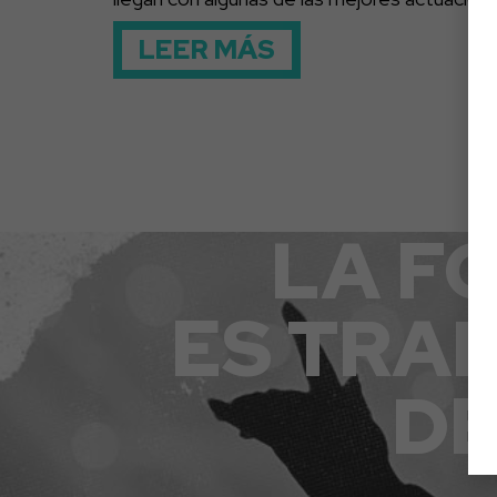
LEER MÁS
LA F
ES TRA
DE