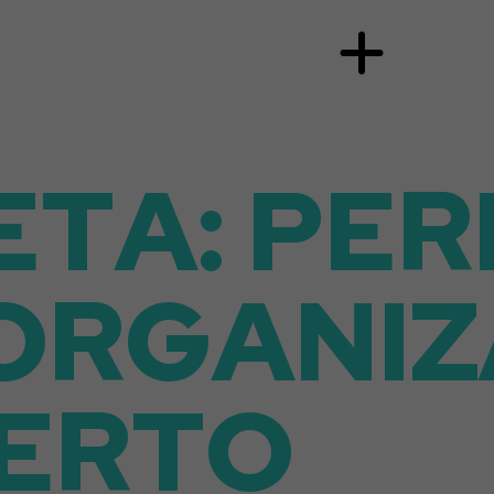
E
T
A
:
P
E
R
O
R
G
A
N
I
Z
E
R
T
O