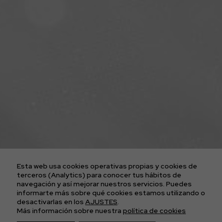
ENTRADAS CONCIERTOS
LA AGENCIA
PLATAFORMA D2FY
BLOG
PROYECTOS
CONTACTO
AVISO LEGAL
POLÍTICA DE COOKIES
POLÍTICA DE PRIVACIDAD
Esta web usa cookies operativas propias y cookies de
CONDICIONES GENERALES DE LAS ENTRADAS
terceros (Analytics) para conocer tus hábitos de
navegación y así mejorar nuestros servicios. Puedes
informarte más sobre qué cookies estamos utilizando o
APÚNTATE A
desactivarlas en los
AJUSTES
.
Más información sobre nuestra
política de cookies
NUESTRA NEWS