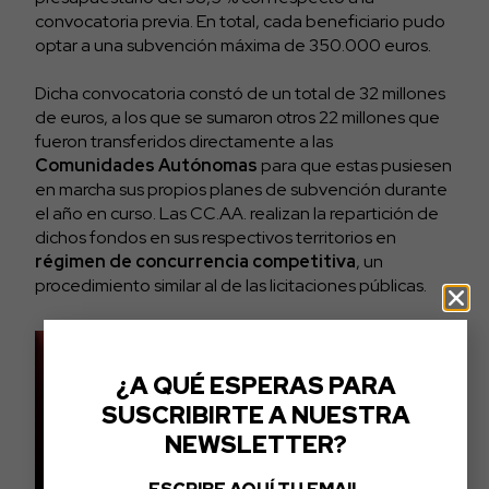
convocatoria previa. En total, cada beneficiario pudo
optar a una subvención máxima de 350.000 euros.
Dicha convocatoria constó de un total de 32 millones
de euros, a los que se sumaron otros 22 millones que
fueron transferidos directamente a las
Comunidades Autónomas
para que estas pusiesen
en marcha sus propios planes de subvención durante
el año en curso. Las CC.AA. realizan la repartición de
dichos fondos en sus respectivos territorios en
régimen de
concurrencia competitiva
, un
procedimiento similar al de las licitaciones públicas.
¿A QUÉ ESPERAS PARA
SUSCRIBIRTE A NUESTRA
NEWSLETTER?