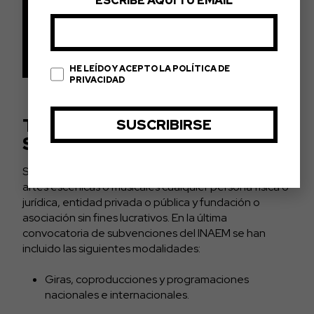
ESCRIBE AQUÍ TU EMAIL
HE LEÍDO Y ACEPTO LA POLÍTICA DE
PRIVACIDAD
TIPOS DE AYUDAS Y
SUBVENCIONES DEL INAEM
Serán elegibles para solicitar las subvenciones sobre
artes escénicas o musicales cualquier persona física o
jurídica, entidad privada o pública y fundación o
asociación sin fines lucrativos. En la última
convocatoria de subvenciones del INAEM se han
incluido las siguientes modalidades:
Giras, coproducciones y programaciones
nacionales e internacionales.