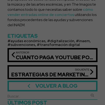
la música y de las artes escénicas, y en The Imagos te
contamos todo lo que necesitas saber sobre
cómo
vender entradas online de conciertos
utilizando los
fondos procedentes de las ayudas y subvenciones
del INAEM.
ETIQUETAS
ayudas económicas
,
digitalización
,
inaem
,
subvenciones
,
transformación digital
ANTERIOR
CUÁNTO PAGA YOUTUBE POR VISUALIZACIONES
SIGUIENTE
ESTRATEGIAS DE MARKETING MUSICAL
VOLVER A BLOG
ÚLTIMOS POST