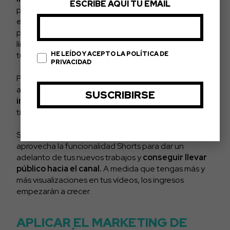
ESCRIBE AQUÍ TU EMAIL
proporcionar un enlace a tu tienda en línea donde los
espectadores pueden comprar tu música. También
puedes ofrecer servicios como clases de música en
línea o tutorías personalizadas, y promocionarlos en
HE LEÍDO Y ACEPTO LA POLÍTICA DE
tus vídeos de Shorts.
PRIVACIDAD
Para aprovechar al máximo esta estrategia,
asegúrate de incluir
llamadas a la acción que
inviten a los espectadores
a visitar tu sitio web o
tienda en línea.
Si ya tienes tu canal de YouTube monetizado,
aprovecha la funcionalidad Shorts para dar un
adelanto de tus nuevos trabajos y
conseguir llevar
público hacia el canal.
A medida que tengas más y
más visualizaciones en tus vídeos, los ingresos
empezarán a crecer.
APLICAR EL MARKETING DE