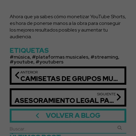
Ahora que ya sabes cómo monetizar YouTube Shorts,
es hora de ponerse manos a la obra para conseguir
los mejores resultados posibles y aumentar tu
audiencia.
ETIQUETAS
música
,
plataformas musicales
,
streaming
,
youtube
,
youtubers
ANTERIOR
CAMISETAS DE GRUPOS MUSICALES: LAS MÁS ICÓNICAS
SIGUIENTE
ASESORAMIENTO LEGAL PARA ARTISTAS: POR QUÉ ES TAN IMPORTANTE
VOLVER A BLOG