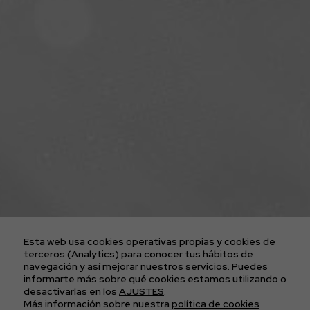
ENTRADAS CONCIERTOS
LA AGENCIA
PLATAFORMA D2FY
BLOG
PROYECTOS
CONTACTO
AVISO LEGAL
POLÍTICA DE COOKIES
POLÍTICA DE PRIVACIDAD
Esta web usa cookies operativas propias y cookies de
CONDICIONES GENERALES DE LAS ENTRADAS
terceros (Analytics) para conocer tus hábitos de
navegación y así mejorar nuestros servicios. Puedes
informarte más sobre qué cookies estamos utilizando o
APÚNTATE A
desactivarlas en los
AJUSTES
.
Más información sobre nuestra
política de cookies
NUESTRA NEWS