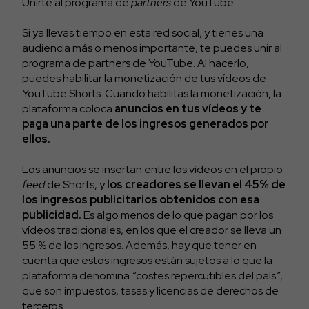
Unirte al programa de
partners
de YouTube
Si ya llevas tiempo en esta red social, y tienes una
audiencia más o menos importante, te puedes unir al
programa de partners de YouTube. Al hacerlo,
puedes habilitar la monetización de tus vídeos de
YouTube Shorts. Cuando habilitas la monetización, la
plataforma coloca
anuncios en tus vídeos y te
paga una parte de los ingresos generados por
ellos.
Los anuncios se insertan entre los vídeos en el propio
feed
de Shorts, y
los creadores se llevan
el
45% de
los ingresos publicitarios obtenidos con esa
publicidad.
Es algo menos de lo que pagan por los
vídeos tradicionales, en los que el creador se lleva un
55 % de los ingresos. Además, hay que tener en
cuenta que estos ingresos están sujetos a lo que la
plataforma denomina
“
costes repercutibles del país
”
,
que son impuestos, tasas y licencias de derechos de
terceros.