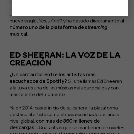
Lady Gaga o Justin Bieber.
La también actriz ha presentado recientemente su
nuevo single,
Yes, ¿And?,
y ha pasado directamente
al
número uno de la plataforma de
streaming
musical.
ED SHEERAN: LA VOZ DE LA
CREACIÓN
¿Un cantautor entre los artistas más
escuchados de Spotify?
Sí, si te llamas Ed Sheeran
y la tuya es una de las músicas más especiales y con
más talento del momento.
Ya en 2014, casi al inicio de su carrera, la plataforma
destacó al artista como el más escuchado del año a
nivel global,
con más de 860 millones de
descargas…
Unas cifras que se mantienen en niveles