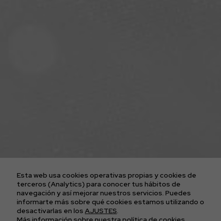
ENTRADAS CONCIERTOS
LA AGENCIA
PLATAFORMA D2FY
BLOG
PROYECTOS
CONTACTO
AVISO LEGAL
POLÍTICA DE COOKIES
POLÍTICA DE PRIVACIDAD
Esta web usa cookies operativas propias y cookies de
CONDICIONES GENERALES DE LAS ENTRADAS
terceros (Analytics) para conocer tus hábitos de
navegación y así mejorar nuestros servicios. Puedes
informarte más sobre qué cookies estamos utilizando o
APÚNTATE A
desactivarlas en los
AJUSTES
.
Más información sobre nuestra
política de cookies