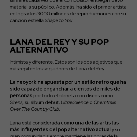
similares cada vez que el compositor entrega nuevo
material a su público. Además, ha sido el primer artista
en lograr los 3000 millones de reproducciones con su
canción estrella
Shape to You.
LANA DEL REY Y SU POP
ALTERNATIVO
Intimista y diferente. Estos son los dos adjetivos que
más repiten los seguidores de Lana del Rey.
La neoyorkina apuesta por un estilo retro que ha
sido capaz de enganchar a cientos de miles de
personas
por todo el planeta con discos como
Sirens,
su álbum debut,
Ultraviolence
o
Chemtrails
Over The Country Club.
Lana está considerada
como una de las artistas
más influyentes del pop alternativo actual
y su
gran comunidad siempre mantiene las obras de la