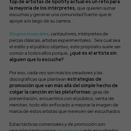
top de artistas de Spotify actual es un reto para
la mayoría de los intérpretes,
que quieren sumar
escuchas y generar una comunidad fuerte que le
apoye a lo largo de su carrera.
Grupos musicales
, cantautores, intérpretes de
piezas clásicas, artistas experimentales… Sea cual sea
el estilo y el público objetivo, este propósito suele ser
común a todos ellos porque,
¿qué es el artista sin
alguien que lo escuche?
Por eso, cada vez son más los creadores y las
discográficas que plantean
estrategias de
promoción que van más allá del simple hecho de
colgar la canción en las plataformas:
giras de
presentación, encuentros con el público, venta de
merchan,
todo ello enfocado a mejorar la imagen de
marca de estos artistas que merecen ser escuchados.
Estas tácticas comerciales y de promoción son
seguidas tanto por los
grupos rock
más escuchados