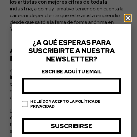
los artistas con mejores cifras de toda la
industria,
algo muy llamativo teniendo en cuenta la
carrera independiente que este artista emprendió
desde que saltó a la fama de forma anónima en
YouTube con tan solo 19 años.
¿A QUÉ ESPERAS PARA
ARIADNA GRANDE,
SUSCRIBIRTE A NUESTRA
DISCRETA, PERO PRESENTE
NEWSLETTER?
Ariadna Grande ya es
una de las estrellas
ESCRIBE AQUÍ TU EMAIL
imborrables del firmamento musical:
la artista ha
desarrollado una carrera constante en la que cada
nuevo tema que presenta entra con fuerza en el top
de Spotify.
HE LEÍDO Y ACEPTO LA POLÍTICA DE
PRIVACIDAD
La artista, nacida en 1993,
lleva desde los 15 años
cautivando al público de todo el planeta
con
temazos como
Problem
o
Break Free,
así como con
sus colaboraciones con artistas como The Weeknd,