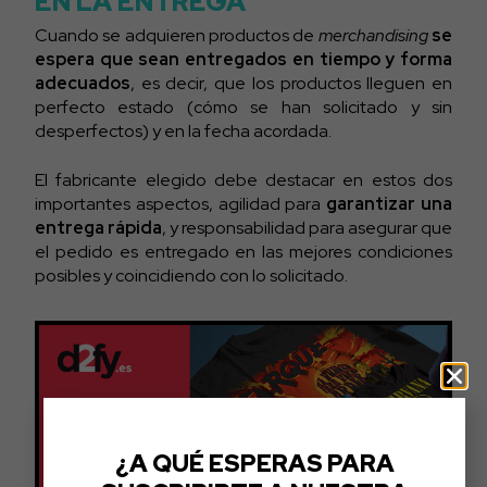
EN LA ENTREGA
Cuando se adquieren productos de
merchandising
se
espera que sean entregados en tiempo y forma
adecuados
, es decir, que los productos lleguen en
perfecto estado (cómo se han solicitado y sin
desperfectos) y en la fecha acordada.
El fabricante elegido debe destacar en estos dos
importantes aspectos, agilidad para
garantizar una
entrega rápida
, y responsabilidad para asegurar que
el pedido es entregado en las mejores condiciones
posibles y coincidiendo con lo solicitado.
¿A QUÉ ESPERAS PARA