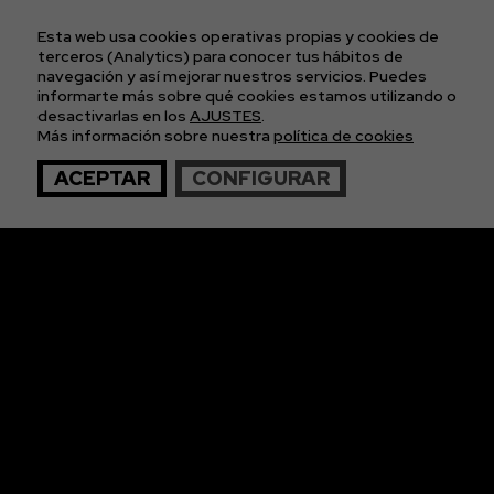
POLÍTICA DE COOKIES
POLÍTICA DE PRIVACIDAD
Esta web usa cookies operativas propias y cookies de
CONDICIONES GENERALES DE LAS ENTRADAS
terceros (Analytics) para conocer tus hábitos de
navegación y así mejorar nuestros servicios. Puedes
informarte más sobre qué cookies estamos utilizando o
APÚNTATE A
desactivarlas en los
AJUSTES
.
Más información sobre nuestra
política de cookies
NUESTRA NEWS
ACEPTAR
CONFIGURAR
© 2026 The Imagos. Todos los derechos reservados