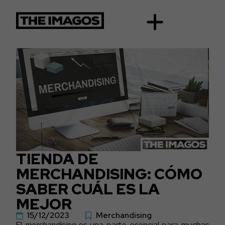
TIENDA DE
MERCHANDISING: CÓMO
SABER CUÁL ES LA
MEJOR
15/12/2023
Merchandising
El
merchandising
es una parte esencial para muchas