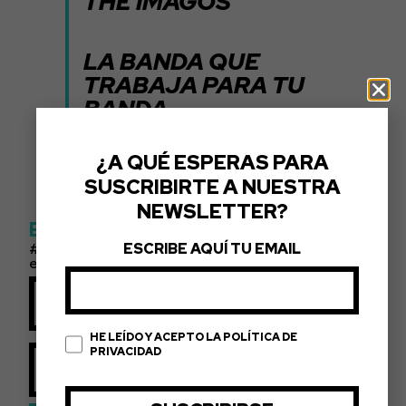
THE IMAGOS
LA BANDA QUE
TRABAJA PARA TU
BANDA
¿A QUÉ ESPERAS PARA
SUSCRIBIRTE A NUESTRA
NEWSLETTER?
ETIQUETAS
innovación europea de la cámara de comercio de
ESCRIBE AQUÍ TU EMAIL
españa
ANTERIOR
¿PATROCINIOS O SPONSORS PARA TU MARCA? EJEMPLOS DE CÓMO CONSEGUIR ENGAGEMENT A TRAVÉS DE LA MÚSICA
HE LEÍDO Y ACEPTO LA POLÍTICA DE
PRIVACIDAD
SIGUIENTE
LA2ESMÚSICA VUELVE PARA CELEBRAR EL DÍA EUROPEO DE LA MÚSICA