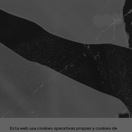
ENTRADAS CONCIERTOS
LA AGENCIA
PLATAFORMA D2FY
BLOG
PROYECTOS
CONTACTO
AVISO LEGAL
POLÍTICA DE COOKIES
POLÍTICA DE PRIVACIDAD
Esta web usa cookies operativas propias y cookies de