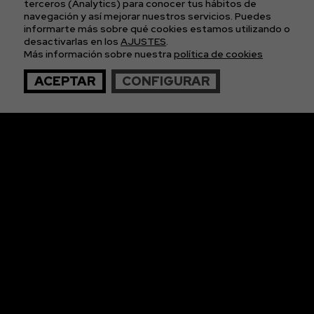
CONDICIONES GENERALES DE LAS ENTRADAS
terceros (Analytics) para conocer tus hábitos de
navegación y así mejorar nuestros servicios. Puedes
informarte más sobre qué cookies estamos utilizando o
APÚNTATE A
desactivarlas en los
AJUSTES
.
Más información sobre nuestra
política de cookies
NUESTRA NEWS
ACEPTAR
CONFIGURAR
© 2026 The Imagos. Todos los derechos reservados