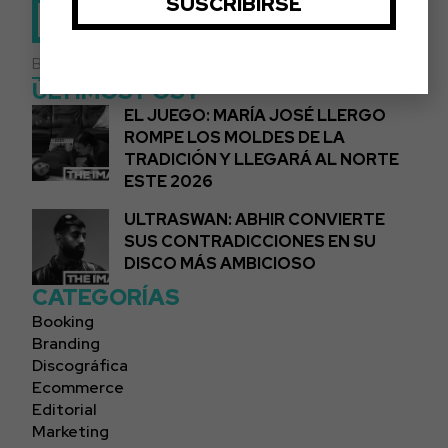
VOLVER A BLOG
ÚLTIMOS POST
EL JUEGO: MARÍA JOSÉ LLERGO
ROMPE LOS MOLDES DE LA
TRADICIÓN Y LLEGARÁ AL NORTE
ESTE 2026
ULTRASWAN: ABHIR CONVIERTE
SUS CONTRADICCIONES EN SU
DISCO MÁS AMBICIOSO
CATEGORÍAS
Booking
Branding
Discográfica
Ecommerce
Editorial
Marketing