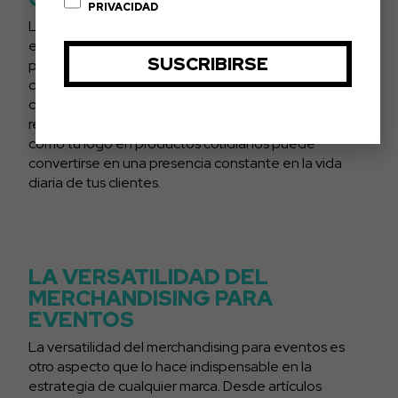
PRIVACIDAD
Los artículos promocionales actúan como
embajadores silenciosos de tu marca, extendiendo tu
presencia incluso después de que el evento haya
concluido. La visibilidad constante refuerza la
conciencia de marca, contribuyendo a un
reconocimiento más amplio en tu industria. Imagina
cómo tu logo en productos cotidianos puede
convertirse en una presencia constante en la vida
diaria de tus clientes.
LA VERSATILIDAD DEL
MERCHANDISING PARA
EVENTOS
La versatilidad del merchandising para eventos es
otro aspecto que lo hace indispensable en la
estrategia de cualquier marca. Desde artículos