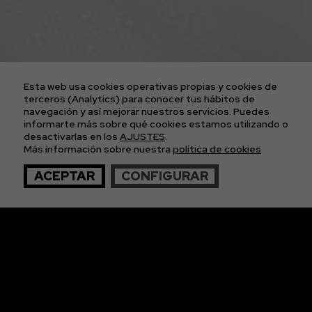
BLOG
PROYECTOS
CONTACTO
AVISO LEGAL
POLÍTICA DE COOKIES
POLÍTICA DE PRIVACIDAD
Esta web usa cookies operativas propias y cookies de
CONDICIONES GENERALES DE LAS ENTRADAS
terceros (Analytics) para conocer tus hábitos de
navegación y así mejorar nuestros servicios. Puedes
informarte más sobre qué cookies estamos utilizando o
APÚNTATE A
desactivarlas en los
AJUSTES
.
Más información sobre nuestra
política de cookies
NUESTRA NEWS
ACEPTAR
CONFIGURAR
© 2026 The Imagos. Todos los derechos reservados