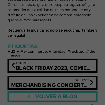
Consulta nuestra guía de ideas para regalar, déhjate
sorprender por la calidad de nuestros productos y
disfruta de una experiencia de compra inolvidable
que seguro te hará repetir.
Recuerda, la música no solo se escucha, ¡también
se regala!
ETIQUETAS
d2fy
,
e-commerce
,
navidad
,
rocktud
,
the
imagos
ANTERIOR
BLACK FRIDAY 2023, COMIENZA LA CAMPAÑA CON LAS OFERTAS MÁS ESPERADAS
SIGUIENTE
MERCHANDISING CONCIERTOS: CÓMO VENDERLO
VOLVER A BLOG