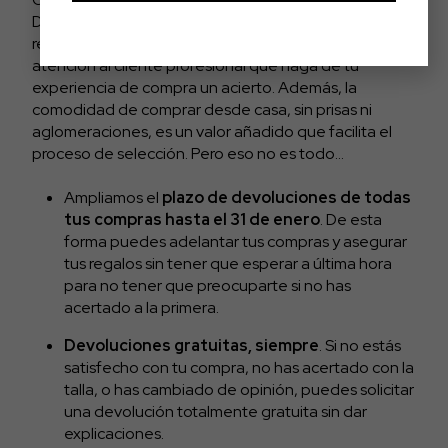
D2fy · Rocktud, es una garantía de encontrar un
regalo de gran calidad y contar con un servicio de
atención al cliente profesional que haga de tu
experiencia de compra un acierto. Además, la
comodidad de comprar desde casa, sin prisas ni
aglomeraciones, es un valor añadido que facilita el
proceso de selección. Pero eso no es todo…
Ampliamos el
plazo de devoluciones de todas
tus compras hasta el 31 de enero
. De esta
forma puedes adelantar tus compras y asegurar
tus regalos sin tener que esperar a última hora
para no tener que preocuparte si no has
acertado a la primera.
Devoluciones gratuitas, siempre
. Si no estás
satisfecho con tu compra, no has acertado con la
talla, o has cambiado de opinión, puedes solicitar
una devolución totalmente gratuita sin dar
explicaciones.