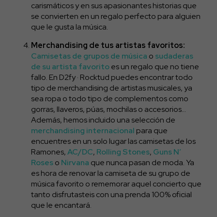
carismáticos y en sus apasionantes historias que
se convierten en un regalo perfecto para alguien
que le gusta la música.
Merchandising de tus artistas favoritos:
Camisetas de grupos de música
o
sudaderas
de su artista favorito
es un regalo que no tiene
fallo. En D2fy · Rocktud puedes encontrar todo
tipo de merchandising de artistas musicales, ya
sea ropa o todo tipo de complementos como
gorras, llaveros, púas, mochilas o accesorios…
Además, hemos incluido una selección de
merchandising internacional
para que
encuentres en un solo lugar las camisetas de los
Ramones,
AC/DC
,
Rolling Stones
,
Guns N’
Roses
o
Nirvana
que nunca pasan de moda. Ya
es hora de renovar la camiseta de su grupo de
música favorito o rememorar aquel concierto que
tanto disfrutasteis con una prenda 100% oficial
que le encantará.