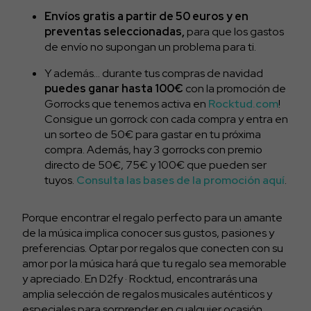
Envíos gratis a partir de 50 euros y en
preventas seleccionadas,
para que los gastos
de envío no supongan un problema para ti.
Y además… durante tus compras de navidad
puedes ganar hasta 100€
con la promoción de
Gorrocks que tenemos activa en
Rocktud.com
!
Consigue un gorrock con cada compra y entra en
un sorteo de 50€ para gastar en tu próxima
compra. Además, hay 3 gorrocks con premio
directo de 50€, 75€ y 100€ que pueden ser
tuyos.
Consulta las bases de la promoción aquí
.
Porque encontrar el regalo perfecto para un amante
de la música implica conocer sus gustos, pasiones y
preferencias. Optar por regalos que conecten con su
amor por la música hará que tu regalo sea memorable
y apreciado. En D2fy · Rocktud, encontrarás una
amplia selección de regalos musicales auténticos y
especiales para sorprender en cualquier ocasión.