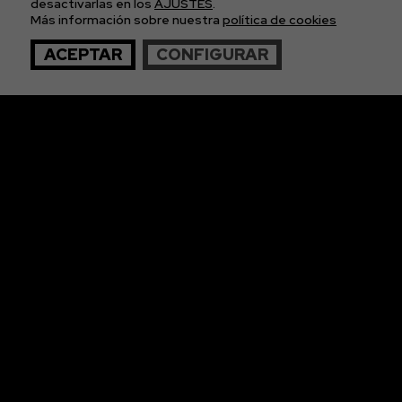
APÚNTATE A
desactivarlas en los
AJUSTES
.
Más información sobre nuestra
política de cookies
NUESTRA NEWS
ACEPTAR
CONFIGURAR
© 2026 The Imagos. Todos los derechos reservados