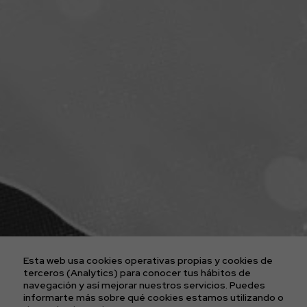
ENTRADAS CONCIERTOS
LA AGENCIA
PLATAFORMA D2FY
BLOG
PROYECTOS
CONTACTO
AVISO LEGAL
POLÍTICA DE COOKIES
POLÍTICA DE PRIVACIDAD
Esta web usa cookies operativas propias y cookies de
CONDICIONES GENERALES DE LAS ENTRADAS
terceros (Analytics) para conocer tus hábitos de
navegación y así mejorar nuestros servicios. Puedes
informarte más sobre qué cookies estamos utilizando o