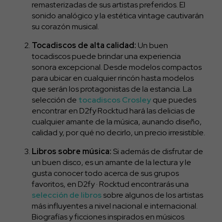
remasterizadas de sus artistas preferidos. El
sonido analógico y la estética vintage cautivarán
su corazón musical.
Tocadiscos de alta calidad:
Un buen
tocadiscos puede brindar una experiencia
sonora excepcional. Desde modelos compactos
para ubicar en cualquier rincón hasta modelos
que serán los protagonistas de la estancia. La
selección de
tocadiscos Crosley
que puedes
encontrar en D2fy·Rocktud hará las delicias de
cualquier amante de la música, aunando diseño,
calidad y, por qué no decirlo, un precio irresistible.
Libros sobre música:
Si además de disfrutar de
un buen disco, es un amante de la lectura y le
gusta conocer todo acerca de sus grupos
favoritos, en D2fy · Rocktud encontrarás una
selección de libros
sobre algunos de los artistas
más influyentes a nivel nacional e internacional.
Biografías y ficciones inspirados en músicos