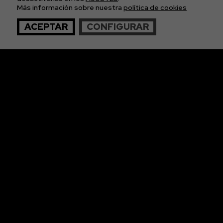
APÚNTATE A
Más información sobre nuestra
política de cookies
NUESTRA NEWS
ACEPTAR
CONFIGURAR
© 2026 The Imagos. Todos los derechos reservados