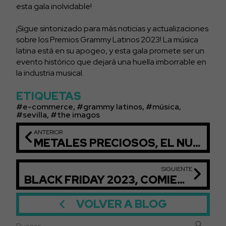
esta gala inolvidable!
¡Sigue sintonizado para más noticias y actualizaciones
sobre los Premios Grammy Latinos 2023! La música
latina está en su apogeo, y esta gala promete ser un
evento histórico que dejará una huella imborrable en
la industria musical.
ETIQUETAS
e-commerce
,
grammy latinos
,
música
,
sevilla
,
the imagos
ANTERIOR
METALES PRECIOSOS, EL NUEVO SELLO DISCOGRÁFICO DE CHARLIE SÁNCHEZ & MABEL CASAS
SIGUIENTE
BLACK FRIDAY 2023, COMIENZA LA CAMPAÑA CON LAS OFERTAS MÁS ESPERADAS
VOLVER A BLOG