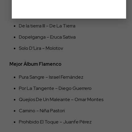
Cowboys de la A3 – Arde Bogotá –
Comprar
Cowboys de la A3 de Arde Bogotá
De la tierra III – De La Tierra
Dopelganga – Eruca Sativa
Solo D’Lira – Molotov
Mejor Álbum Flamenco
Pura Sangre – Israel Fernández
Por La Tangente – Diego Guerrero
Quejíos De Un Maleante – Omar Montes
Camino – Niña Pastori
Prohibido El Toque – Juanfe Pérez