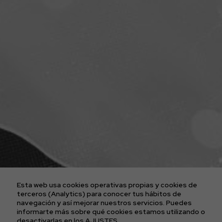
ENTRADAS CONCIERTOS
LA AGENCIA
PLATAFORMA D2FY
BLOG
PROYECTOS
CONTACTO
AVISO LEGAL
POLÍTICA DE COOKIES
POLÍTICA DE PRIVACIDAD
Esta web usa cookies operativas propias y cookies de
CONDICIONES GENERALES DE LAS ENTRADAS
terceros (Analytics) para conocer tus hábitos de
navegación y así mejorar nuestros servicios. Puedes
informarte más sobre qué cookies estamos utilizando o
desactivarlas en los
AJUSTES
.