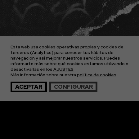
PLATAFORMA D2FY
BLOG
PROYECTOS
CONTACTO
AVISO LEGAL
POLÍTICA DE COOKIES
POLÍTICA DE PRIVACIDAD
Esta web usa cookies operativas propias y cookies de
CONDICIONES GENERALES DE LAS ENTRADAS
terceros (Analytics) para conocer tus hábitos de
navegación y así mejorar nuestros servicios. Puedes
informarte más sobre qué cookies estamos utilizando o
APÚNTATE A
desactivarlas en los
AJUSTES
.
Más información sobre nuestra
política de cookies
NUESTRA NEWS
ACEPTAR
CONFIGURAR
© 2026 The Imagos. Todos los derechos reservados