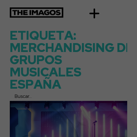
E
T
I
Q
U
E
T
A
:
M
E
R
C
H
A
N
D
I
S
I
N
G
D
E
G
R
U
P
O
S
M
U
S
I
C
A
L
E
S
E
S
P
A
Ñ
A