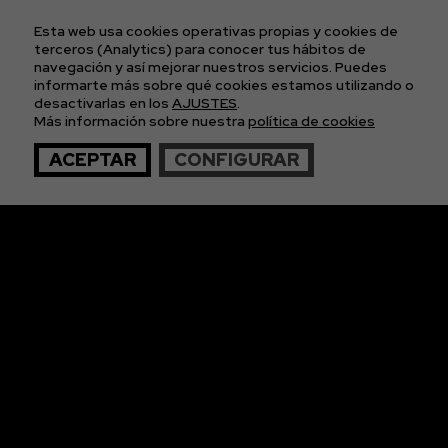
POLÍTICA DE COOKIES
POLÍTICA DE PRIVACIDAD
Esta web usa cookies operativas propias y cookies de
CONDICIONES GENERALES DE LAS ENTRADAS
terceros (Analytics) para conocer tus hábitos de
navegación y así mejorar nuestros servicios. Puedes
informarte más sobre qué cookies estamos utilizando o
APÚNTATE A
desactivarlas en los
AJUSTES
.
Más información sobre nuestra
política de cookies
NUESTRA NEWS
ACEPTAR
CONFIGURAR
© 2026 The Imagos. Todos los derechos reservados