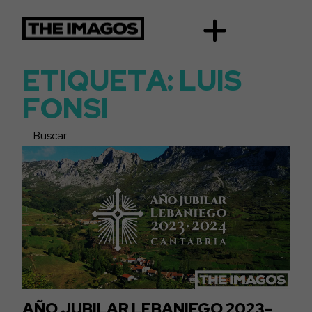
E
T
I
Q
U
E
T
A
:
L
U
I
S
F
O
N
S
I
AÑO JUBILAR LEBANIEGO 2023-