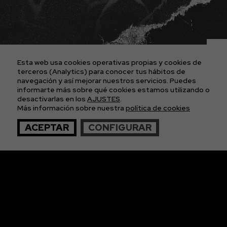
BLOG
PROYECTOS
CONTACTO
AVISO LEGAL
POLÍTICA DE COOKIES
POLÍTICA DE PRIVACIDAD
Esta web usa cookies operativas propias y cookies de
CONDICIONES GENERALES DE LAS ENTRADAS
terceros (Analytics) para conocer tus hábitos de
navegación y así mejorar nuestros servicios. Puedes
informarte más sobre qué cookies estamos utilizando o
APÚNTATE A
desactivarlas en los
AJUSTES
.
Más información sobre nuestra
política de cookies
NUESTRA NEWS
ACEPTAR
CONFIGURAR
© 2026 The Imagos. Todos los derechos reservados