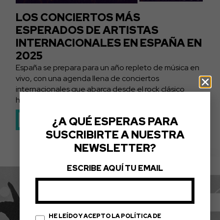
LOS CONCIERTOS MÁS
ESPERADOS DE ARTISTAS
INTERNACIONALES EN ESPAÑA EN
2025
España se prepara para un año repleto de música en
vivo, con una agenda llena de conciertos
internacionales que abarca desde el rock clásico
hasta las tendencias más actuales del...
LEER MÁS
¿A QUÉ ESPERAS PARA
SUSCRIBIRTE A NUESTRA
NEWSLETTER?
ESCRIBE AQUÍ TU EMAIL
LA FÓRMULA DEL ÉXITO
HE LEÍDO Y ACEPTO LA POLÍTICA DE