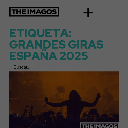
E
T
I
Q
U
E
T
A
:
G
R
A
N
D
E
S
G
I
R
A
S
E
S
P
A
Ñ
A
2
0
2
5