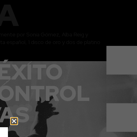
A
lmente por Sonia Gómez, Alba Reig y
español, 1 disco de oro y dos de platino
ÉXITO
CONTROL
VAS