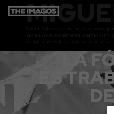
MIGUE
Sweet California es una banda musical esp
Tamara Nsue. Actualmente cuentan con más 
Se han convertido en la girl band con más éx
LA F
ES TRA
DE