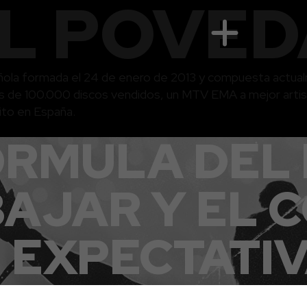
L POVED
añola formada el 24 de enero de 2013 y compuesta actua
de 100.000 discos vendidos, un MTV EMA a mejor artista 
ito en España.
ÓRMULA DEL 
BAJAR Y EL 
 EXPECTATI