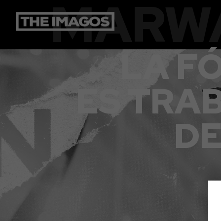
MARW
LA F
ES TRA
DE