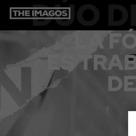
DÚO D
LA F
ES TRA
DE