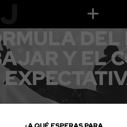
MJ
ÓRMULA DEL 
BAJAR Y EL 
 EXPECTATI
¿A QUÉ ESPERAS PARA