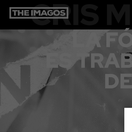
CRIS 
LA F
ES TRA
DE