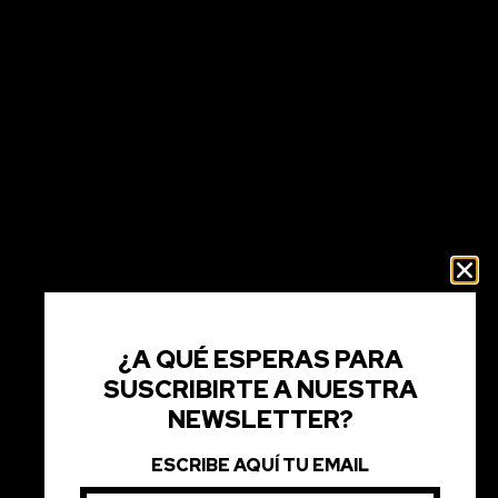
L 6 & 7 DE
OVIEMBRE
 lo vas a perder?
ENTRADAS
A LA
VENTA
¿A QUÉ ESPERAS PARA
SUSCRIBIRTE A NUESTRA
NEWSLETTER?
ESCRIBE AQUÍ TU EMAIL