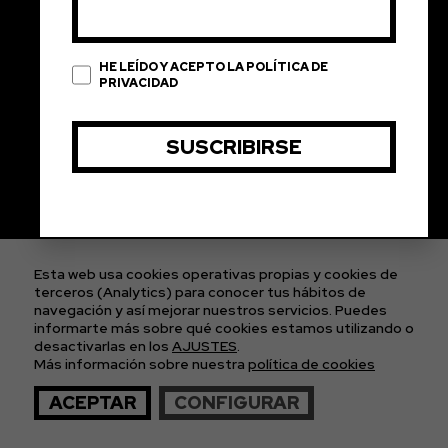
HE LEÍDO Y ACEPTO LA POLÍTICA DE
PRIVACIDAD
Esta web usa cookies operativas propias y cookies de
terceros (Analytics) para conocer tus hábitos de
navegación y así mejorar nuestros servicios. Puedes
informarte más sobre qué cookies estamos utilizando o
desactivarlas en los
AJUSTES
.
Más información sobre nuestra
política de cookies
ACEPTAR
CONFIGURAR